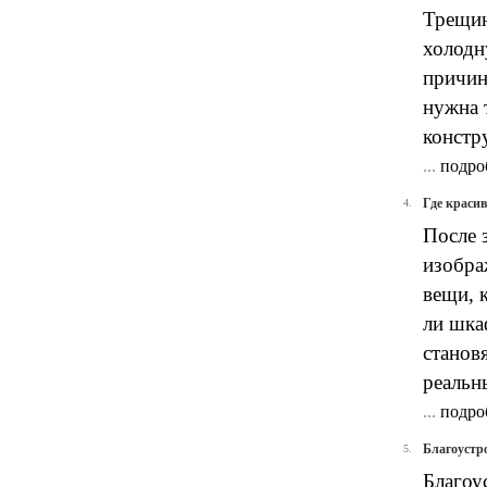
Трещин
холодн
причин
нужна 
констр
...
подро
Где краси
4.
После 
изобра
вещи, 
ли шка
станов
реальн
...
подро
Благоустро
5.
Благоу