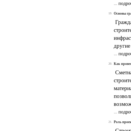
...
подро
Основы гр
19.
Гражда
строит
инфрас
другие
...
подро
Как прове
20.
Сметна
строит
матери
позвол
возмож
...
подро
Роль прое
21.
Строит