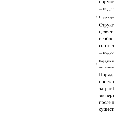
нормат
...
подро
Структурн
12.
Структ
целост
особое
соотве
...
подро
Порядок и
13.
соотношен
Порядо
проект
затрат
экспер
после 
сущест