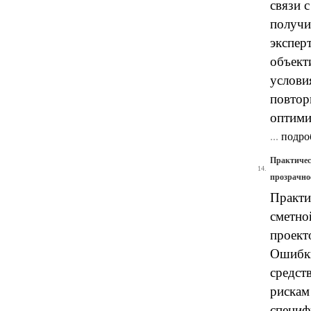
связи 
получи
экспер
объект
услови
повтор
оптими
...
подро
Практичес
14.
прозрачно
Практи
сметно
проект
Ошибки
средст
рискам
специф