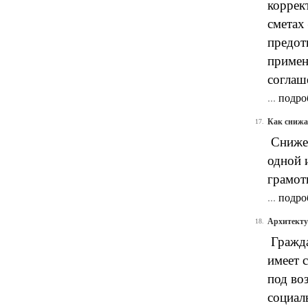
коррек
сметах
предот
примен
соглаш
...
подро
Как снижа
17.
Снижен
одной 
грамот
...
подро
Архитекту
18.
Гражда
имеет 
под во
социал