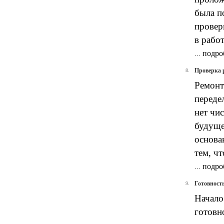
была п
провер
в рабо
...
подро
Проверка 
8.
Ремонт
переде
нет чи
будуще
основа
тем, ч
...
подро
Готовност
9.
Начало
готовн