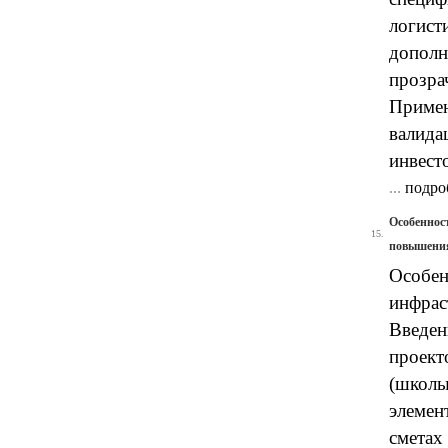
логист
дополн
прозра
Примен
валида
инвест
...
подро
Особеннос
15.
повышения
Особен
инфрас
Введен
проект
(школы
элемен
сметах