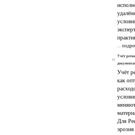
исполн
удалён
услови
экспер
практи
...
подро
Учёт реги
16.
документа
Учёт р
как оп
расход
услови
меняют
матери
Для Ре
эрозия