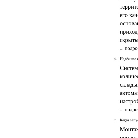
террит
его ка
основа
приход
скрыты
...
подро
Надёжное 
6.
Систем
количе
склады
автома
настро
...
подро
Когда зап
7.
Монтаж
пролож