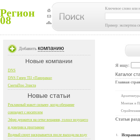
Ключевое слово или 
Регион
08
Пример: экспертиза с
компанию
Добавить
Новые компании
Я ищу:
DNS
Каталог ст
DNS Гипер ТЦ «Панорама»
Главная стра
СметаПро Элиста
Новые статьи
Архитектура
Монтаж и П
Рекламный макет сильнее, когда обещание
Стройтехни
совпадает с носителем
Статьи разд
Эфир держится на сетке вещания, голосе ведущего
и доверии к программе
Водный спорт раскрывается после выхода на воду
Исправная 
1.