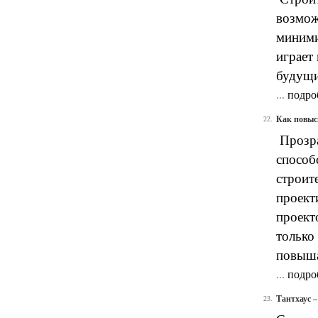
возмож
миними
играет
будущи
...
подро
Как повыс
22.
Прозра
способ
строит
проект
проект
только
повыша
...
подро
Тантхаус –
23.