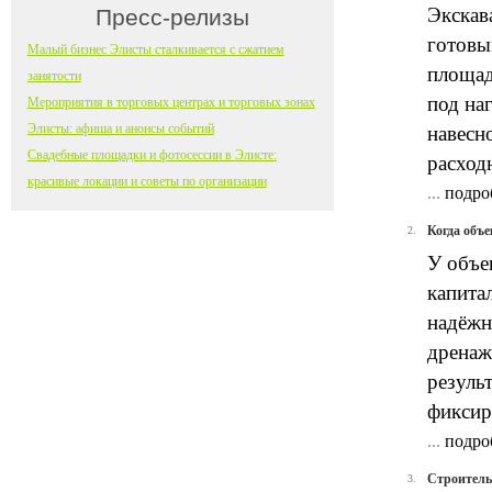
Экскав
Пресс-релизы
готовы
Малый бизнес Элисты сталкивается с сжатием
площад
занятости
под на
Мероприятия в торговых центрах и торговых зонах
Элисты: афиша и анонсы событий
навесн
Свадебные площадки и фотосессии в Элисте:
расход
красивые локации и советы по организации
...
подро
Когда объе
2.
У объе
капита
надёжн
дренаж
резуль
фиксир
...
подро
Строительн
3.