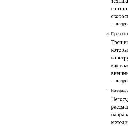
техник
контро
скорос
...
подро
Причины о
10.
Трещин
которы
констр
как ва
внешни
...
подро
Негосудар
11.
Негосу
рассма
направ
методи