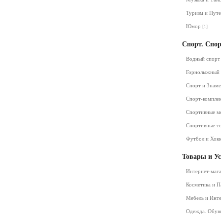
Туризм и Пут
Юмор
[1]
Спорт. Спо
Водный спор
Горнолыжный
Спорт и Знам
Спорт-компле
Спортивные м
Спортивные т
Футбол и Хок
Товары и У
Интернет-маг
Косметика и 
Мебель и Инт
Одежда. Обув