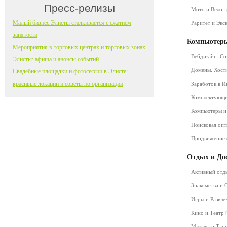
Пресс-релизы
Мото и Вело 
Малый бизнес Элисты сталкивается с сжатием
Раритет и Экс
занятости
Компьютеры
Мероприятия в торговых центрах и торговых зонах
Вебдизайн. Со
Элисты: афиша и анонсы событий
Домены. Хост
Свадебные площадки и фотосессии в Элисте:
красивые локации и советы по организации
Заработок в 
Комплектующ
Компьютеры и
Поисковая оп
Продвижение 
Отдых и До
Активный от
Знакомства и
Игры и Развл
Кино и Театр
Музыка и Та