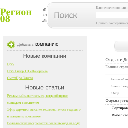
Ключевое слово или 
Регион
08
Пример: экспертиза с
компанию
Добавить
Новые компании
Отдых и До
DNS
Главная стра
DNS Гипер ТЦ «Панорама»
СметаПро Элиста
Активный о
Новые статьи
Кино и Теат
Юмор
Рекламный макет сильнее, когда обещание
Фирмы раз
совпадает с носителем
Сортиров
Эфир держится на сетке вещания, голосе ведущего
Выберите
и доверии к программе
Водный спорт раскрывается после выхода на воду