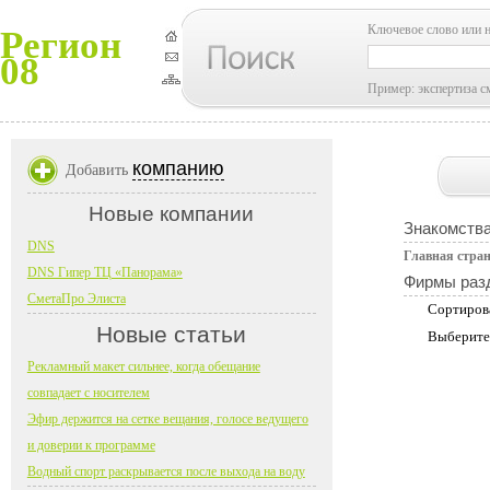
Ключевое слово или 
Регион
08
Пример: экспертиза с
компанию
Добавить
Новые компании
Знакомств
DNS
Главная стра
DNS Гипер ТЦ «Панорама»
Фирмы раз
СметаПро Элиста
Сортиров
Новые статьи
Выберите
Рекламный макет сильнее, когда обещание
совпадает с носителем
Эфир держится на сетке вещания, голосе ведущего
и доверии к программе
Водный спорт раскрывается после выхода на воду