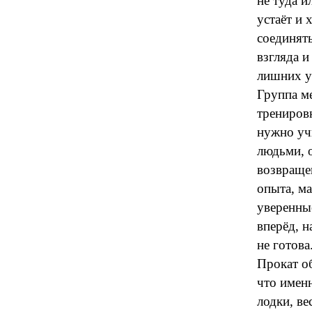
не туда и
устаёт и
соединять
взгляда и
лишних ус
Группа ме
тренировк
нужно уч
людьми, 
возвращен
опыта, м
уверенны
вперёд, 
не готова
Прокат о
что именн
лодки, ве