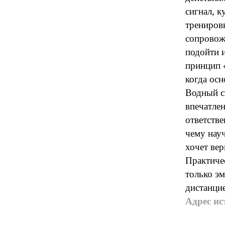
сигнал, к
трениров
сопровож
подойти и
принцип «
когда ос
Водный с
впечатлен
ответстве
чему науч
хочет вер
Практичес
только э
дистанци
Адрес ис