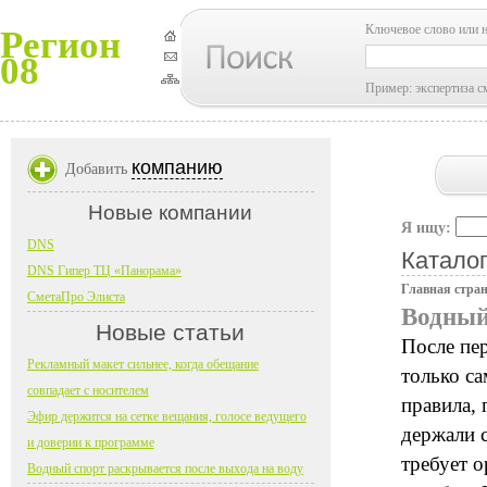
Ключевое слово или 
Регион
08
Пример: экспертиза с
компанию
Добавить
Новые компании
Я ищу:
DNS
Каталог
DNS Гипер ТЦ «Панорама»
Главная стра
СметаПро Элиста
Водный
Новые статьи
После пе
Рекламный макет сильнее, когда обещание
только са
совпадает с носителем
правила, 
Эфир держится на сетке вещания, голосе ведущего
держали с
и доверии к программе
требует о
Водный спорт раскрывается после выхода на воду