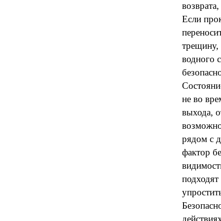
возврата
Если прок
переносит
трещину,
водного с
безопасно
Состояни
не во вр
выхода, о
возможно
рядом с 
фактор бе
видимост
подходят 
упростит
Безопасн
действиях