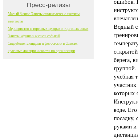
ошибок. 
Пресс-релизы
инструкт
Малый бизнес Элисты сталкивается с сжатием
впечатлен
занятости
Водный с
Мероприятия в торговых центрах и торговых зонах
тренировк
Элисты: афиша и анонсы событий
температу
Свадебные площадки и фотосессии в Элисте:
открытой 
красивые локации и советы по организации
берега, в
группой. 
учебная 
участник 
которых 
Инструкт
воде. Его
посадку, 
руками и 
дистанцию