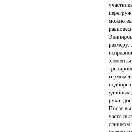
участник
перегруж
можно вы
равновес
Экипиров
размеру,
исправной
элементы
трениров
гермомеш
подборе с
удобным, 
руки, дос
После вых
часто пы
слишком ш