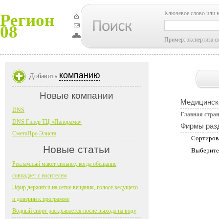
Ключевое слово или 
Регион
08
Пример: экспертиза с
компанию
Добавить
Новые компании
Медицинск
DNS
Главная стра
DNS Гипер ТЦ «Панорама»
Фирмы раз
СметаПро Элиста
Сортиров
Новые статьи
Выберите
Рекламный макет сильнее, когда обещание
совпадает с носителем
Эфир держится на сетке вещания, голосе ведущего
и доверии к программе
Водный спорт раскрывается после выхода на воду