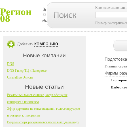
Ключевое слово или 
Регион
08
Пример: экспертиза с
компанию
Добавить
Новые компании
Подготовка
DNS
Главная стра
DNS Гипер ТЦ «Панорама»
Фирмы раз
СметаПро Элиста
Сортиров
Новые статьи
Выберите
Рекламный макет сильнее, когда обещание
совпадает с носителем
Эфир держится на сетке вещания, голосе ведущего
и доверии к программе
Водный спорт раскрывается после выхода на воду