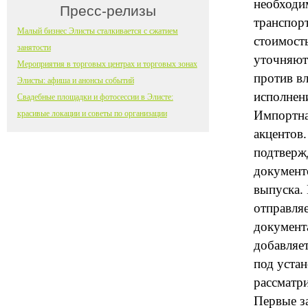
необходим
Пресс-релизы
транспорт
Малый бизнес Элисты сталкивается с сжатием
стоимость
занятости
уточняютс
Мероприятия в торговых центрах и торговых зонах
против вл
Элисты: афиша и анонсы событий
исполнен
Свадебные площадки и фотосессии в Элисте:
Импортна
красивые локации и советы по организации
акцентов
подтверж
документ
выпуска.
отправля
документ
добавляе
под устан
рассматр
Первые з