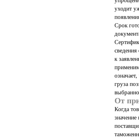
упрощённ
уходит уж
появлени
Срок гот
документа
Сертифика
сведения
к заявлен
применим
означает,
груза поз
выбранно
От пр
Когда тов
значение
поставщи
таможенн