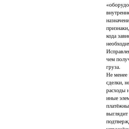
«оборудо
внутренне
назначени
признаки
кода зави
необходи
Исправле
чем полу
груза.
Не менее
сделки, н
расходы н
иные элем
платёжны
выглядит 
подтверж