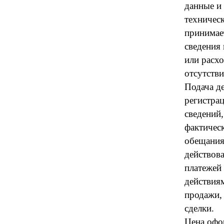
данные и
техническ
принимает
сведения
или расх
отсутстви
Подача д
регистра
сведений
фактическ
обещания 
действова
платежей
действиям
продажи,
сделки.
Цена офо