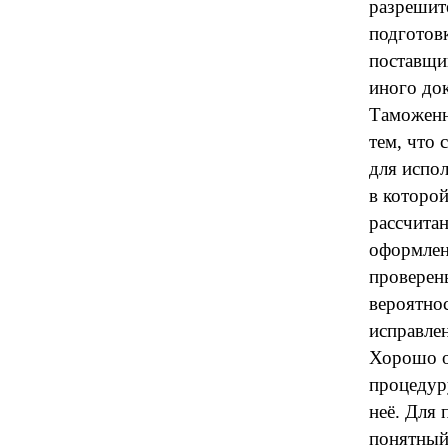
разрешит
подготов
поставщи
иного до
Таможенн
тем, что 
для испол
в которой
рассчита
оформлен
проверен
вероятнос
исправле
Хорошо о
процедур
неё. Для 
понятный