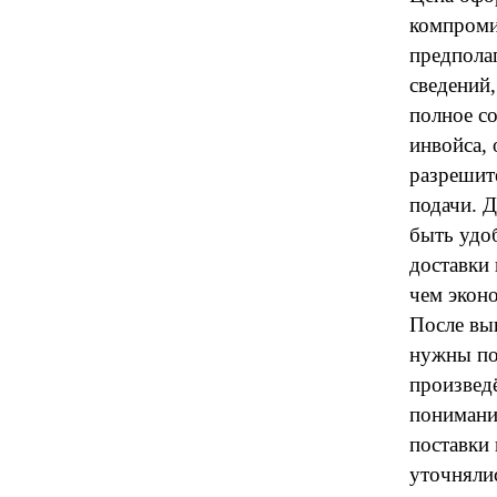
компроми
предполаг
сведений,
полное с
инвойса,
разрешит
подачи. 
быть удоб
доставки 
чем экон
После вы
нужны по
произвед
понимани
поставки
уточнялис