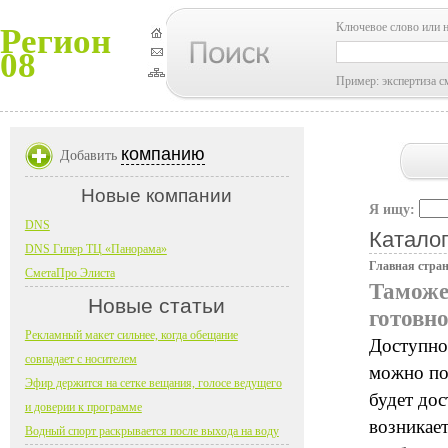
Ключевое слово или 
Регион
08
Пример: экспертиза с
компанию
Добавить
Новые компании
Я ищу:
DNS
Каталог
DNS Гипер ТЦ «Панорама»
Главная стра
СметаПро Элиста
Таможе
Новые статьи
готовн
Рекламный макет сильнее, когда обещание
Доступно
совпадает с носителем
можно по
Эфир держится на сетке вещания, голосе ведущего
будет до
и доверии к программе
возникает
Водный спорт раскрывается после выхода на воду