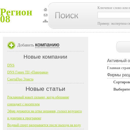
Ключевое слово или 
Регион
08
Пример: экспертиза с
компанию
Добавить
Новые компании
Активный 
DNS
Главная стра
DNS Гипер ТЦ «Панорама»
Фирмы раз
СметаПро Элиста
Сортиров
Новые статьи
Выберите
Рекламный макет сильнее, когда обещание
совпадает с носителем
Эфир держится на сетке вещания, голосе ведущего
и доверии к программе
Водный спорт раскрывается после выхода на воду