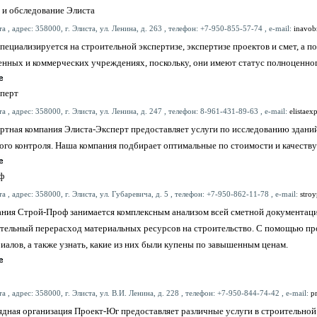
 и обследование Элиста
а , адрес: 358000, г. Элиста, ул. Ленина, д. 263 , телефон: +7-950-855-57-74 , e-mail:
inavob
пециализируется на строительной экспертизе, экспертизе проектов и смет, а 
енных и коммерческих учреждениях, поскольку, они имеют статус полноценног
перт
а , адрес: 358000, г. Элиста, ул. Ленина, д. 247 , телефон: 8-961-431-89-63 , e-mail:
elistaex
ртная компания Элиста-Эксперт предоставляет услуги по исследованию зданий
ого контроля. Наша компания подбирает оптимальные по стоимости и качеству 
ф
а , адрес: 358000, г. Элиста, ул. Губаревича, д. 5 , телефон: +7-950-862-11-78 , e-mail:
stroy
ния Строй-Проф занимается комплексным анализом всей сметной документации
ительный перерасход материальных ресурсов на строительство. С помощью 
иалов, а также узнать, какие из них были купены по завышенным ценам.
а , адрес: 358000, г. Элиста, ул. В.И. Ленина, д. 228 , телефон: +7-950-844-74-42 , e-mail:
p
дная организация Проект-Юг предоставляет различные услуги в строительной