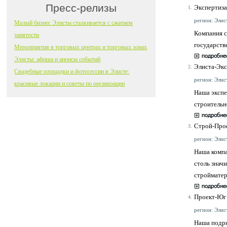
Пресс-релизы
Экспертиза
1.
регион: Элист
Малый бизнес Элисты сталкивается с сжатием
Компания с
занятости
государств
Мероприятия в торговых центрах и торговых зонах
Элисты: афиша и анонсы событий
Элиста-Экс
2.
Свадебные площадки и фотосессии в Элисте:
регион: Элист
красивые локации и советы по организации
Наша экспе
строительн
Строй-Про
3.
регион: Элист
Наша компа
столь знач
стройматер
Проект-Юг
4.
регион: Элист
Наша подря