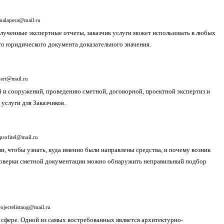
nalapera@mail.ru
полученные экспертные отчеты, заказчик услуги может использовать в любых
о юридического документа доказательного значения.
pert@mail.ru
 и сооружений, проведению сметной, договорной, проектной экспертиз и
услуги для Заказчиков.
profitel@mail.ru
, чтобы узнать, куда именно были направлены средства, и почему возник
проверки сметной документации можно обнаружить неправильный подбор
rojectelistaug@mail.ru
 сфере. Одной из самых востребованных является архитектурно-