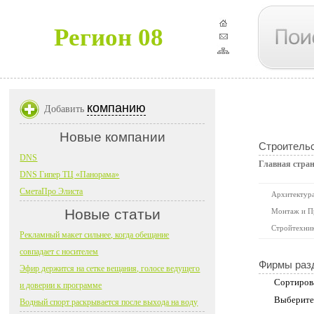
Регион 08
компанию
Добавить
Новые компании
Строительс
DNS
Главная стра
DNS Гипер ТЦ «Панорама»
СметаПро Элиста
Архитектура
Новые статьи
Монтаж и П
Стройтехни
Рекламный макет сильнее, когда обещание
совпадает с носителем
Фирмы раз
Эфир держится на сетке вещания, голосе ведущего
Сортиров
и доверии к программе
Выберите
Водный спорт раскрывается после выхода на воду