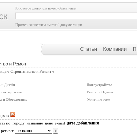
Ключевое слово или номер объявления
Пример: экспертиза сметной документации
Статьи
Компании
П
тво и Ремонт
ница
Строительство и Ремонт
 и Дизайн
Благоустройство
роектирование
Ремонт и Отделка
ка и Оборудование
Услуги по теме
дела
дате добавления
ать по:
городу
названию
цене
e-mail
 регион: